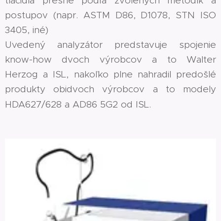
tlačidla presne podľa zvolených metodík a
postupov (napr. ASTM D86, D1078, STN ISO
3405, iné)
Uvedený analyzátor predstavuje spojenie
know-how dvoch výrobcov a to Walter
Herzog a ISL, nakoľko plne nahradil predošlé
produkty obidvoch výrobcov a to modely
HDA627/628 a AD86 5G2 od ISL.