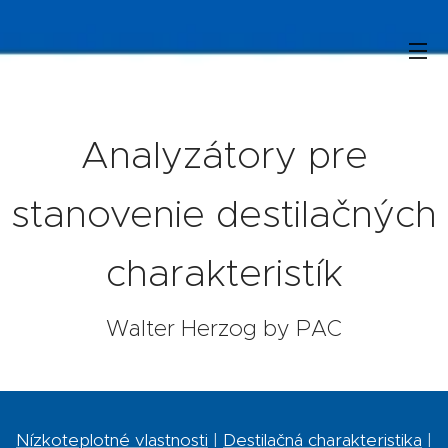
Analyzátory pre
stanovenie destilačných
charakteristík
Walter Herzog by PAC
Nízkoteplotné vlastnosti
|
Destilačná charakteristika
|