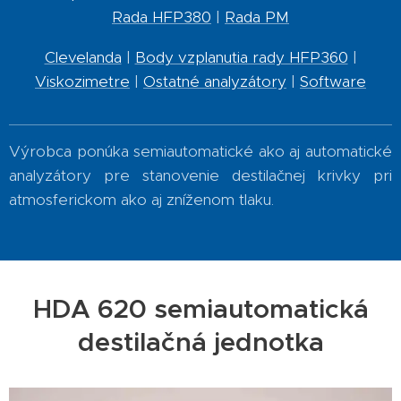
Rada HFP380
|
Rada PM
Clevelanda
|
Body vzplanutia rady HFP360
|
Viskozimetre
|
Ostatné analyzátory
|
Software
Výrobca ponúka semiautomatické ako aj automatické
analyzátory pre stanovenie destilačnej krivky pri
atmosferickom ako aj zníženom tlaku.
HDA 620 semiautomatická
destilačná jednotka