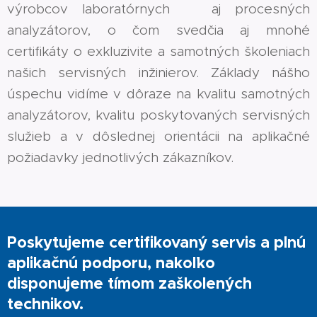
výrobcov laboratórnych aj procesných
analyzátorov, o čom svedčia aj mnohé
certifikáty o exkluzivite a samotných školeniach
našich servisných inžinierov. Základy nášho
úspechu vidíme v dôraze na kvalitu samotných
analyzátorov, kvalitu poskytovaných servisných
služieb a v dôslednej orientácii na aplikačné
požiadavky jednotlivých zákazníkov.
P
oskytujeme certifikovaný servis a plnú
aplikačnú podporu, nakoľko
disponujeme tímom zaškolených
technikov.