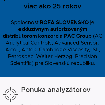
viac ako 25 rokov
ROFA SLOVENSKO
Spoločnosť
je
exkluzívnym autorizovaným
distribútorom konzorcia PAC Group
(AC
Analytical Controls, Advanced Sensor,
Alcor, Antek, Cambridge Viscosity, ISL,
Petrospec, Walter Herzog, Precision
Scientific) pre Slovenskú republiku.
Ponuka analyzátorov