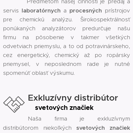
Predmetom našej činnosti je predaj a
laboratórnych
procesných
servis
a
prístrojov
pre chemickú analýzu. Širokospektrálnosť
ponúkaných analyzátorov predurčuje našu
firmu na pôsobenie v takmer všetkých
odvetviach priemyslu, a to od potravinárskeho,
cez energetický, chemický až po ropársky
priemysel, v neposlednom rade je nutné
spomenúť oblasť výskumu.
Exkluzívny distribútor
svetových značiek
Naša firma je exkluzívnym
svetových značiek
distribútorom niekoľkých