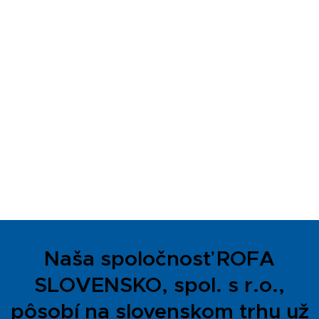
Naša spoločnosť ROFA
SLOVENSKO, spol. s r.o.,
pôsobí na slovenskom trhu už