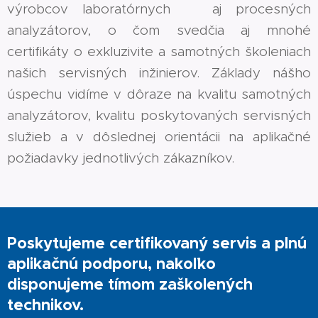
výrobcov laboratórnych aj procesných
analyzátorov, o čom svedčia aj mnohé
certifikáty o exkluzivite a samotných školeniach
našich servisných inžinierov. Základy nášho
úspechu vidíme v dôraze na kvalitu samotných
analyzátorov, kvalitu poskytovaných servisných
služieb a v dôslednej orientácii na aplikačné
požiadavky jednotlivých zákazníkov.
P
oskytujeme certifikovaný servis a plnú
aplikačnú podporu, nakoľko
disponujeme tímom zaškolených
technikov.