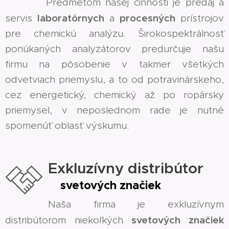
Predmetom našej činnosti je predaj a
laboratórnych
procesných
servis
a
prístrojov
pre chemickú analýzu. Širokospektrálnosť
ponúkaných analyzátorov predurčuje našu
firmu na pôsobenie v takmer všetkých
odvetviach priemyslu, a to od potravinárskeho,
cez energetický, chemický až po ropársky
priemysel, v neposlednom rade je nutné
spomenúť oblasť výskumu.
Exkluzívny distribútor
svetových značiek
Naša firma je exkluzívnym
svetových značiek
distribútorom niekoľkých