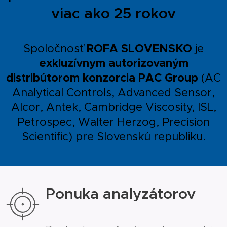
viac ako 25 rokov
ROFA SLOVENSKO
Spoločnosť
je
exkluzívnym autorizovaným
distribútorom konzorcia PAC Group
(AC
Analytical Controls, Advanced Sensor,
Alcor, Antek, Cambridge Viscosity, ISL,
Petrospec, Walter Herzog, Precision
Scientific) pre Slovenskú republiku.
Ponuka analyzátorov