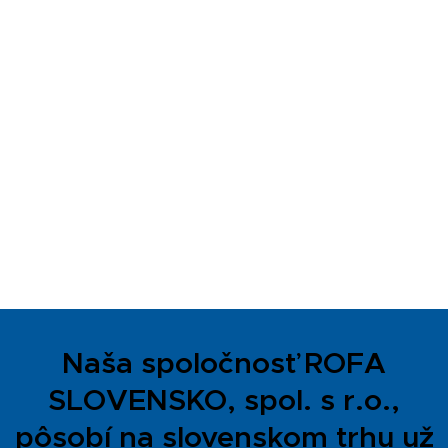
Naša spoločnosť ROFA
SLOVENSKO, spol. s r.o.,
pôsobí na slovenskom trhu už